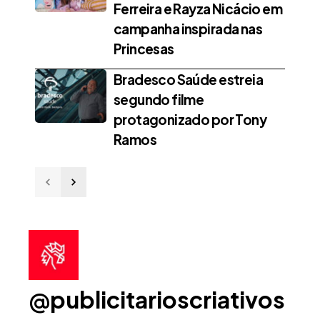
Ferreira e Rayza Nicácio em
campanha inspirada nas
Princesas
Bradesco Saúde estreia
segundo filme
protagonizado por Tony
Ramos
@publicitarioscriativos