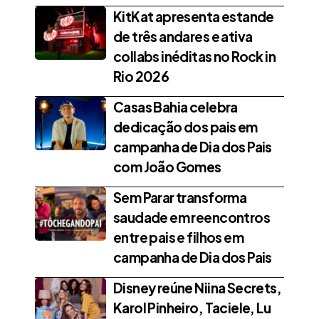
KitKat apresenta estande
de três andares e ativa
collabs inéditas no Rock in
Rio 2026
Casas Bahia celebra
dedicação dos pais em
campanha de Dia dos Pais
com João Gomes
Sem Parar transforma
saudade em reencontros
entre pais e filhos em
campanha de Dia dos Pais
Disney reúne Niina Secrets,
Karol Pinheiro, Taciele, Lu