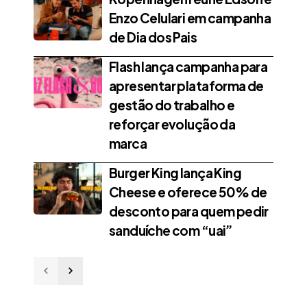
Enzo Celulari em campanha
de Dia dos Pais
Flash lança campanha para
apresentar plataforma de
gestão do trabalho e
reforçar evolução da
marca
Burger King lança King
Cheese e oferece 50% de
desconto para quem pedir
sanduíche com “uai”