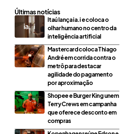
Últimas notícias
Itaú lança ia.i e coloca o
olhar humano no centro da
inteligência artificial
Mastercard coloca Thiago
André em corrida contra o
metrô para destacar
agilidade do pagamento
por aproximação
Shopee e Burger King unem
Terry Crews em campanha
que oferece desconto em
compras
Kopenhagen reúne Edson e