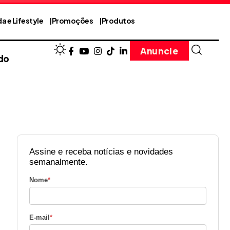
a e Lifestyle
Promoções
Produtos
Anuncie
do
Assine e receba notícias e novidades
semanalmente.
Nome
*
E-mail
*