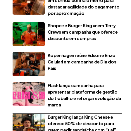
em corrida contra o metrô para
destacar agilidade do pagamento
por aproximação
Shopee e Burger King unem Terry
Crews em campanha que oferece
desconto em compras
Kopenhagen reúne Edson e Enzo
Celulari em campanha de Dia dos
Pais
Flash lança campanha para
apresentar plataforma de gestão
do trabalho e reforçar evolução da
marca
Burger King lança King Cheese e
oferece 50% de desconto para
quem pedir sanduíche com “uai”