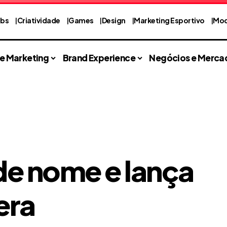
abs
Criatividade
Games
Design
Marketing Esportivo
Mod
 e Marketing
Brand Experience
Negócios e Merca
e nome e lança
era