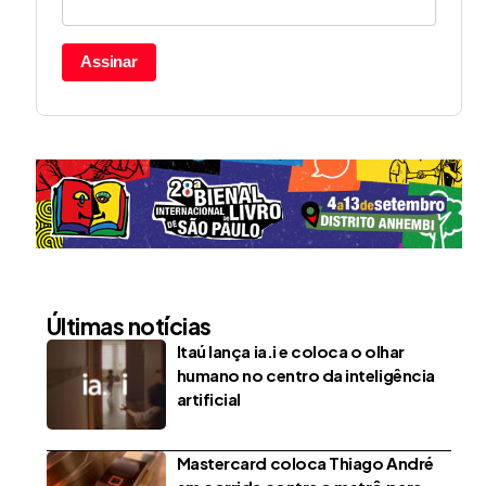
Assinar
Últimas notícias
Itaú lança ia.i e coloca o olhar
humano no centro da inteligência
artificial
Mastercard coloca Thiago André