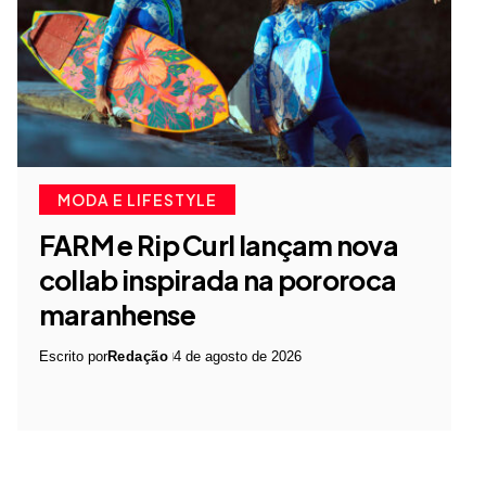
MODA E LIFESTYLE
FARM e Rip Curl lançam nova
collab inspirada na pororoca
maranhense
Escrito por
Redação
4 de agosto de 2026