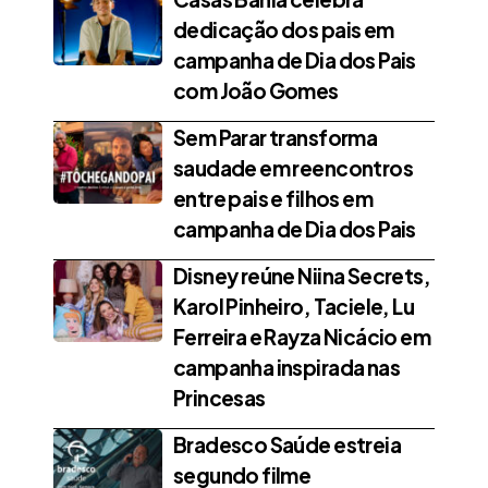
dedicação dos pais em
campanha de Dia dos Pais
com João Gomes
Sem Parar transforma
saudade em reencontros
entre pais e filhos em
campanha de Dia dos Pais
Disney reúne Niina Secrets,
Karol Pinheiro, Taciele, Lu
Ferreira e Rayza Nicácio em
campanha inspirada nas
Princesas
Bradesco Saúde estreia
segundo filme