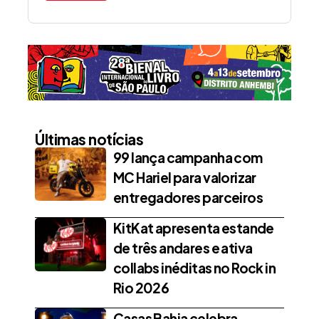
Últimas notícias
99 lança campanha com
MC Hariel para valorizar
entregadores parceiros
KitKat apresenta estande
de três andares e ativa
collabs inéditas no Rock in
Rio 2026
Casas Bahia celebra