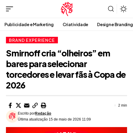
Publicidade e Marketing
Criatividade
Design e Branding
BRAND EXPERIENCE
Smirnoff cria “olheiros” em
bares para selecionar
torcedores e levar fãs à Copa de
2026
2 min
Escrito por
Redação
Última atualização 15 de maio de 2026 11:09