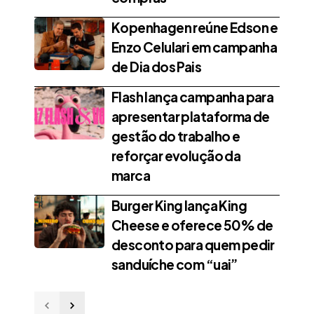
Kopenhagen reúne Edson e
Enzo Celulari em campanha
de Dia dos Pais
Flash lança campanha para
apresentar plataforma de
gestão do trabalho e
reforçar evolução da
marca
Burger King lança King
Cheese e oferece 50% de
desconto para quem pedir
sanduíche com “uai”