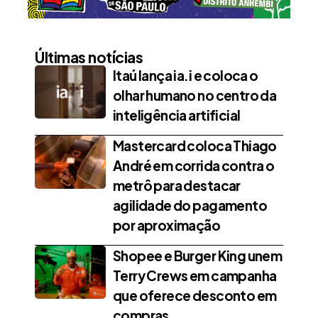
Últimas notícias
Itaú lança ia.i e coloca o
olhar humano no centro da
inteligência artificial
Mastercard coloca Thiago
André em corrida contra o
metrô para destacar
agilidade do pagamento
por aproximação
Shopee e Burger King unem
Terry Crews em campanha
que oferece desconto em
compras