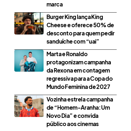
marca
Burger King lança King
Cheese e oferece 50% de
desconto para quem pedir
sanduíche com “uai”
Marta e Ronaldo
protagonizam campanha
da Rexona em contagem
regressiva para a Copa do
Mundo Feminina de 2027
Vozinha estrela campanha
de “Homem-Aranha: Um
Novo Dia” e convida
público aos cinemas