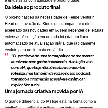
e entusiastas com agilidade e profundidade.
Da ideia ao produto final
O projeto nasceu da necessidade de Felipe Venturini,
Head de Inovação da Sioux, de acompanhar o ritmo
acelerado das novidades em IA sem depender de leituras
extensas. A solução encontrada foi criar um fluxo
automatizado de atualização diária, que rapidamente
evoluiu para um formato em áudio.
“
Eu precisava de uma forma prática de me manter
atualizado sem gastar horas lendo. A solução veio
com a IA, que hoje não só realiza a curadoria e
roteiriza, mas também dá voz ao nosso podcast,
tornando a informação acessível e dinâmica
“,
explica Venturini.
Uma jornada criativa movida por IA
O grande diferencial do IA Hoje está na forma como a
inteligência artificial é aplicada em todo o processo: