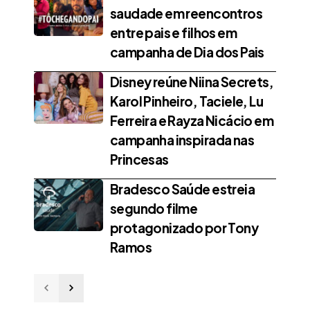
saudade em reencontros
entre pais e filhos em
campanha de Dia dos Pais
Disney reúne Niina Secrets,
Karol Pinheiro, Taciele, Lu
Ferreira e Rayza Nicácio em
campanha inspirada nas
Princesas
Bradesco Saúde estreia
segundo filme
protagonizado por Tony
Ramos