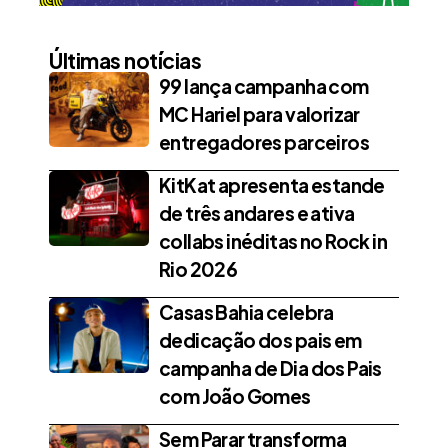
Últimas notícias
99 lança campanha com
MC Hariel para valorizar
entregadores parceiros
KitKat apresenta estande
de três andares e ativa
collabs inéditas no Rock in
Rio 2026
Casas Bahia celebra
dedicação dos pais em
campanha de Dia dos Pais
com João Gomes
Sem Parar transforma