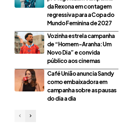
da Rexona em contagem
regressiva para a Copa do
Mundo Feminina de 2027
Vozinha estrela campanha
de “Homem-Aranha: Um
Novo Dia” e convida
público aos cinemas
Café União anuncia Sandy
como embaixadora em
campanha sobre as pausas
do dia a dia