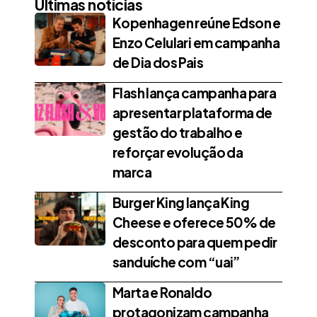
Últimas notícias
Kopenhagen reúne Edson e
Enzo Celulari em campanha
de Dia dos Pais
Flash lança campanha para
apresentar plataforma de
gestão do trabalho e
reforçar evolução da
marca
Burger King lança King
Cheese e oferece 50% de
desconto para quem pedir
sanduíche com “uai”
Marta e Ronaldo
protagonizam campanha