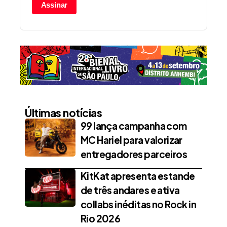
Assinar
Últimas notícias
99 lança campanha com
MC Hariel para valorizar
entregadores parceiros
KitKat apresenta estande
de três andares e ativa
collabs inéditas no Rock in
Rio 2026