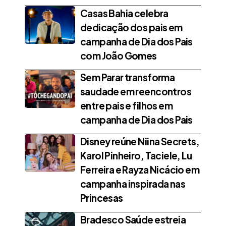
Casas Bahia celebra
dedicação dos pais em
campanha de Dia dos Pais
com João Gomes
Sem Parar transforma
saudade em reencontros
entre pais e filhos em
campanha de Dia dos Pais
Disney reúne Niina Secrets,
Karol Pinheiro, Taciele, Lu
Ferreira e Rayza Nicácio em
campanha inspirada nas
Princesas
Bradesco Saúde estreia