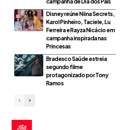
campanha de Dia dos Pais
Disney reúne Niina Secrets,
Karol Pinheiro, Taciele, Lu
Ferreira e Rayza Nicácio em
campanha inspirada nas
Princesas
Bradesco Saúde estreia
segundo filme
protagonizado por Tony
Ramos