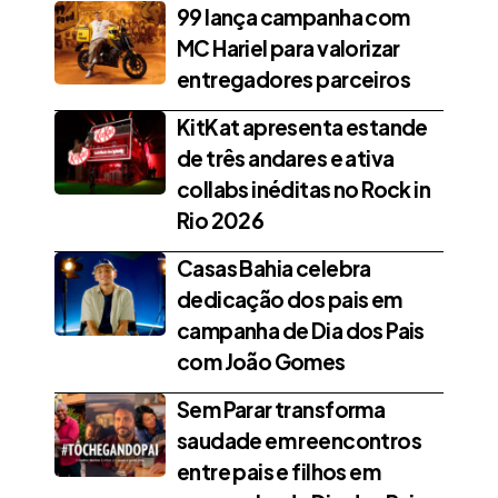
99 lança campanha com
MC Hariel para valorizar
entregadores parceiros
KitKat apresenta estande
de três andares e ativa
collabs inéditas no Rock in
Rio 2026
Casas Bahia celebra
dedicação dos pais em
campanha de Dia dos Pais
com João Gomes
Sem Parar transforma
saudade em reencontros
entre pais e filhos em