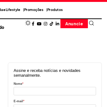
a e Lifestyle
Promoções
Produtos
Anuncie
do
Assine e receba notícias e novidades
semanalmente.
Nome
*
E-mail
*