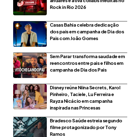
andares e ativa collabs inéditas no
Rock in Rio 2026
Casas Bahia celebra dedicação
dos pais em campanha de Dia dos
Pais com João Gomes
Sem Parar transforma saudade em
reencontros entre pais e filhos em
campanha de Dia dos Pais
Disney reúne Niina Secrets, Karol
Pinheiro, Taciele, Lu Ferreira e
Rayza Nicácio em campanha
inspirada nas Princesas
Bradesco Saúde estreia segundo
filme protagonizado por Tony
Ramos