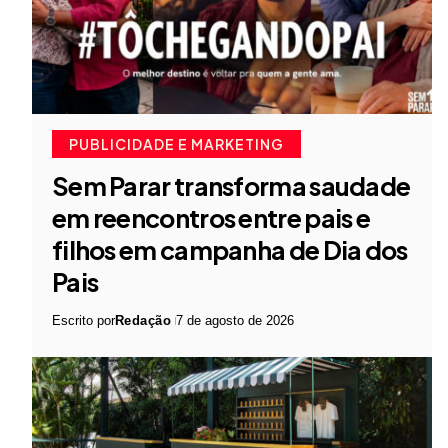
PUBLICIDADE E MARKETING
Sem Parar transforma saudade
em reencontros entre pais e
filhos em campanha de Dia dos
Pais
Escrito por
Redação
7 de agosto de 2026