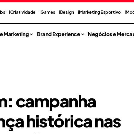
abs
Criatividade
Games
Design
Marketing Esportivo
Mod
 e Marketing
Brand Experience
Negócios e Merca
am: campanha
ça histórica nas