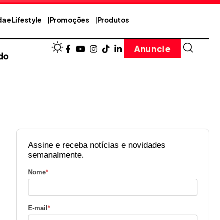
a e Lifestyle
Promoções
Produtos
Anuncie
do
Assine e receba notícias e novidades
semanalmente.
Nome
*
E-mail
*