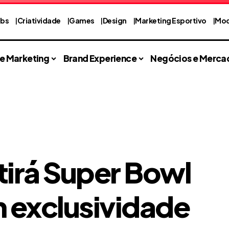
abs
Criatividade
Games
Design
Marketing Esportivo
Mod
 e Marketing
Brand Experience
Negócios e Merca
tirá Super Bowl
m exclusividade