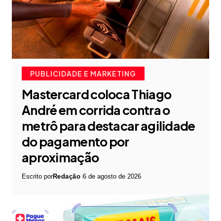
PUBLICIDADE E MARKETING
Mastercard coloca Thiago
André em corrida contra o
metrô para destacar agilidade
do pagamento por
aproximação
Escrito por
Redação
6 de agosto de 2026