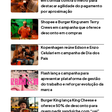
em corrida contra o metrô para
destacar agilidade do pagamento
por aproximação
Shopee e Burger King unem Terry
Crews em campanha que oferece
desconto em compras
Kopenhagen reúne Edson e Enzo
Celulari em campanha de Dia dos
Pais
Flash lança campanha para
apresentar plataforma de gestão
do trabalho e reforçar evolução da
marca
Burger King lança King Cheese e
oferece 50% de desconto para
quem pedir sanduíche com “uai”