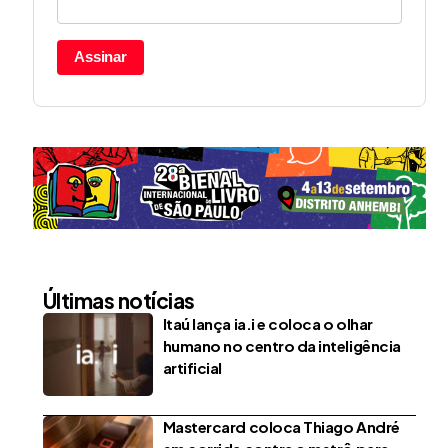
Assinar
Últimas notícias
Itaú lança ia.i e coloca o olhar
humano no centro da inteligência
artificial
Mastercard coloca Thiago André