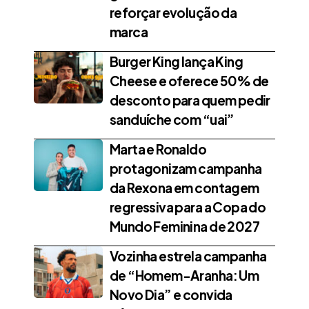
reforçar evolução da
marca
Burger King lança King
Cheese e oferece 50% de
desconto para quem pedir
sanduíche com “uai”
Marta e Ronaldo
protagonizam campanha
da Rexona em contagem
regressiva para a Copa do
Mundo Feminina de 2027
Vozinha estrela campanha
de “Homem-Aranha: Um
Novo Dia” e convida