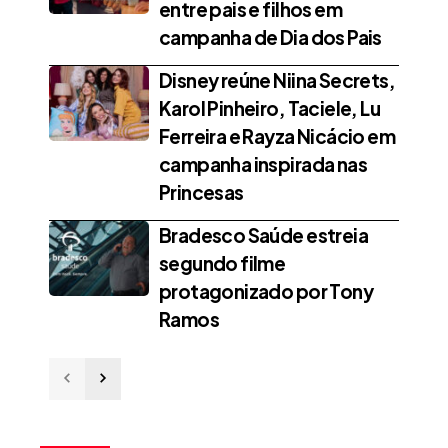
entre pais e filhos em
campanha de Dia dos Pais
Disney reúne Niina Secrets,
Karol Pinheiro, Taciele, Lu
Ferreira e Rayza Nicácio em
campanha inspirada nas
Princesas
Bradesco Saúde estreia
segundo filme
protagonizado por Tony
Ramos