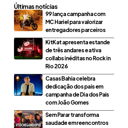
Últimas notícias
99 lança campanha com
MC Hariel para valorizar
entregadores parceiros
KitKat apresenta estande
de três andares e ativa
collabs inéditas no Rock in
Rio 2026
Casas Bahia celebra
dedicação dos pais em
campanha de Dia dos Pais
com João Gomes
Sem Parar transforma
saudade em reencontros