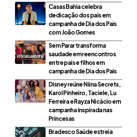
Casas Bahia celebra
dedicação dos pais em
campanha de Dia dos Pais
com João Gomes
Sem Parar transforma
saudade em reencontros
entre pais e filhos em
campanha de Dia dos Pais
Disney reúne Niina Secrets,
Karol Pinheiro, Taciele, Lu
Ferreira e Rayza Nicácio em
campanha inspirada nas
Princesas
Bradesco Saúde estreia