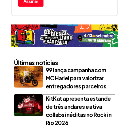
Assinar
Últimas notícias
99 lança campanha com
MC Hariel para valorizar
entregadores parceiros
KitKat apresenta estande
de três andares e ativa
collabs inéditas no Rock in
Rio 2026