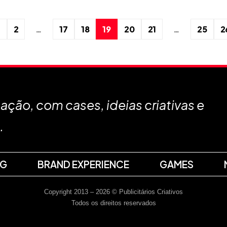
1
2
…
17
18
19
20
21
…
25
2
ção, com cases, ideias criativas e
.
NG
BRAND EXPERIENCE
GAMES
Copyright 2013 – 2026 © Publicitários Criativos
Todos os direitos reservados