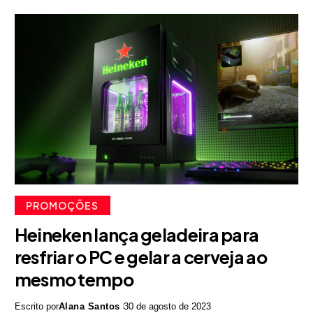
PROMOÇÕES
Heineken lança geladeira para
resfriar o PC e gelar a cerveja ao
mesmo tempo
Escrito por
Alana Santos
30 de agosto de 2023