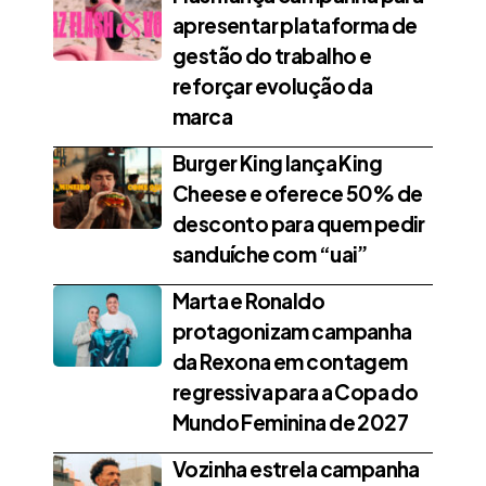
apresentar plataforma de
gestão do trabalho e
reforçar evolução da
marca
Burger King lança King
Cheese e oferece 50% de
desconto para quem pedir
sanduíche com “uai”
Marta e Ronaldo
protagonizam campanha
da Rexona em contagem
regressiva para a Copa do
Mundo Feminina de 2027
Vozinha estrela campanha