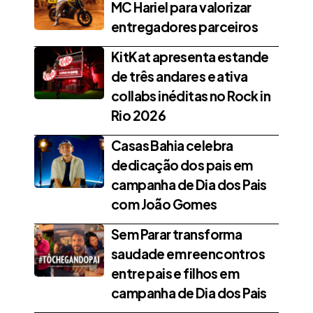
MC Hariel para valorizar
entregadores parceiros
KitKat apresenta estande
de três andares e ativa
collabs inéditas no Rock in
Rio 2026
Casas Bahia celebra
dedicação dos pais em
campanha de Dia dos Pais
com João Gomes
Sem Parar transforma
saudade em reencontros
entre pais e filhos em
campanha de Dia dos Pais