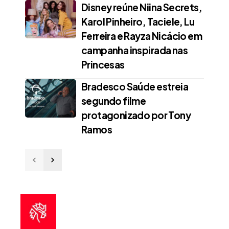
Disney reúne Niina Secrets,
Karol Pinheiro, Taciele, Lu
Ferreira e Rayza Nicácio em
campanha inspirada nas
Princesas
Bradesco Saúde estreia
segundo filme
protagonizado por Tony
Ramos