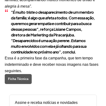
alegria à mesa”.
“
É muito triste o desaparecimento de um membro
da família; é algo que afeta a todos. Com essa ação,
queremos gerar empatia e contribuir para a busca
dessas pessoas
“, reforça Lisiane Campos,
diretora de Marketing da Piracanjuba.
“
Desaparecidos é uma ação perene. Estamos
muito envolvidos com ela e já olhando para sua
continuidade no próximo ano”
, conclui.
Essa é a primeira fase da campanha, que tem tempo
indeterminado e deve receber novas imagens nas fases
seguintes.
Ficha Técnica
Assine e receba notícias e novidades