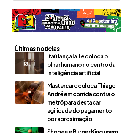
Últimas notícias
Itaú lança ia.i e coloca o
olhar humano no centro da
inteligência artificial
Mastercard coloca Thiago
André em corrida contra o
metrô para destacar
agilidade do pagamento
por aproximação
Shopee e Burger King unem