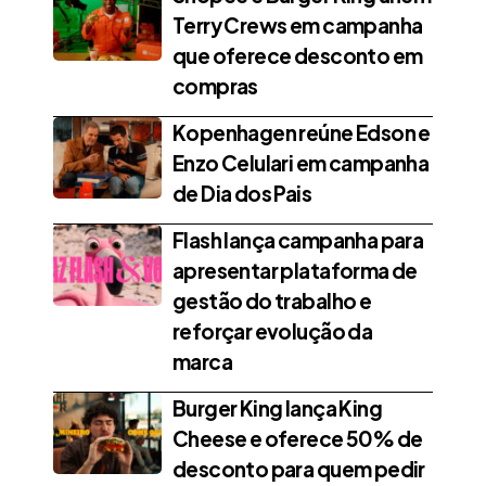
Terry Crews em campanha
que oferece desconto em
compras
Kopenhagen reúne Edson e
Enzo Celulari em campanha
de Dia dos Pais
Flash lança campanha para
apresentar plataforma de
gestão do trabalho e
reforçar evolução da
marca
Burger King lança King
Cheese e oferece 50% de
desconto para quem pedir