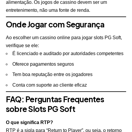
alimentação. Os jogos de cassino devem ser um
entretenimento, não uma fonte de renda.
Onde Jogar com Segurança
Ao escolher um cassino online para jogar slots PG Soft,
verifique se ele:
É licenciado e auditado por autoridades competentes
Oferece pagamentos seguros
Tem boa reputação entre os jogadores
Conta com suporte ao cliente eficaz
FAQ: Perguntas Frequentes
sobre Slots PG Soft
O que significa RTP?
RTP é a sigla para “Return to Player”, ou seja, o retorno