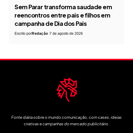
Sem Parar transforma saudade em
reencontros entre pais e filhos em
campanha de Dia dos Pais
Escrito por
Redação
7 de agosto de 2026
Fonte diária sobre o mundo comunicação, com cases, ideias
criativas e campanhas do mercado publicitário.