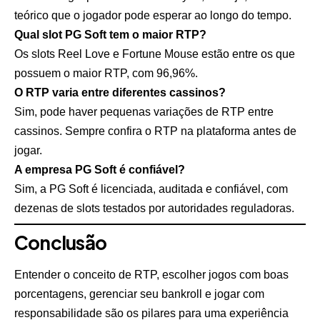
teórico que o jogador pode esperar ao longo do tempo.
Qual slot PG Soft tem o maior RTP?
Os slots Reel Love e Fortune Mouse estão entre os que
possuem o maior RTP, com 96,96%.
O RTP varia entre diferentes cassinos?
Sim, pode haver pequenas variações de RTP entre
cassinos. Sempre confira o RTP na plataforma antes de
jogar.
A empresa PG Soft é confiável?
Sim, a PG Soft é licenciada, auditada e confiável, com
dezenas de slots testados por autoridades reguladoras.
Conclusão
Entender o conceito de RTP, escolher jogos com boas
porcentagens, gerenciar seu bankroll e jogar com
responsabilidade são os pilares para uma experiência