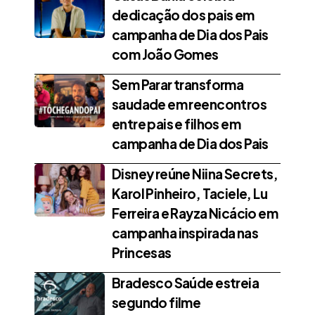
dedicação dos pais em
campanha de Dia dos Pais
com João Gomes
Sem Parar transforma
saudade em reencontros
entre pais e filhos em
campanha de Dia dos Pais
Disney reúne Niina Secrets,
Karol Pinheiro, Taciele, Lu
Ferreira e Rayza Nicácio em
campanha inspirada nas
Princesas
Bradesco Saúde estreia
segundo filme