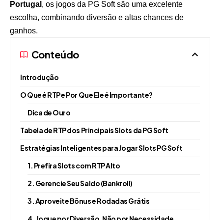
Portugal
, os jogos da PG Soft são uma excelente
escolha, combinando diversão e altas chances de
ganhos.
Conteúdo
Introdução
O Que é RTP e Por Que Ele é Importante?
Dica de Ouro
Tabela de RTP dos Principais Slots da PG Soft
Estratégias Inteligentes para Jogar Slots PG Soft
1. Prefira Slots com RTP Alto
2. Gerencie Seu Saldo (Bankroll)
3. Aproveite Bônus e Rodadas Grátis
4. Jogue por Diversão, Não por Necessidade