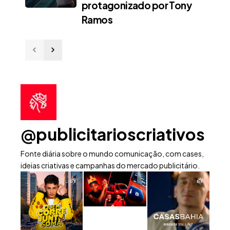
protagonizado por Tony
Ramos
@publicitarioscriativos
Fonte diária sobre o mundo comunicação, com cases,
ideias criativas e campanhas do mercado publicitário.