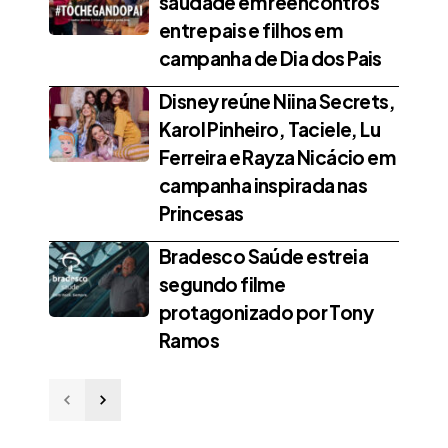
saudade em reencontros
entre pais e filhos em
campanha de Dia dos Pais
Disney reúne Niina Secrets,
Karol Pinheiro, Taciele, Lu
Ferreira e Rayza Nicácio em
campanha inspirada nas
Princesas
Bradesco Saúde estreia
segundo filme
protagonizado por Tony
Ramos