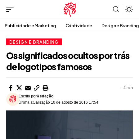
Publicidade e Marketing
Criatividade
Design e Branding
DESIGN E BRANDING
Os significados ocultos por trás
de logotipos famosos
4 min
Escrito por
Redação
Última atualização 10 de agosto de 2016 17:54