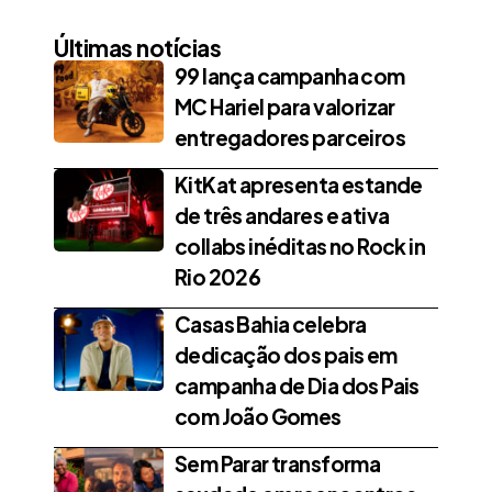
Últimas notícias
99 lança campanha com
MC Hariel para valorizar
entregadores parceiros
KitKat apresenta estande
de três andares e ativa
collabs inéditas no Rock in
Rio 2026
Casas Bahia celebra
dedicação dos pais em
campanha de Dia dos Pais
com João Gomes
Sem Parar transforma