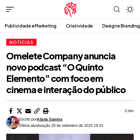
Publicidade e Marketing
Criatividade
Design e Branding
NOTÍCIAS
Omelete Company anuncia
novo podcast “O Quinto
Elemento” com foco em
cinema e interação do público
3 min
Escrito por
Alana Santos
Última atualização 20 de setembro de 2025 19:32