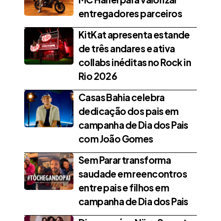
entregadores parceiros
KitKat apresenta estande
de três andares e ativa
collabs inéditas no Rock in
Rio 2026
Casas Bahia celebra
dedicação dos pais em
campanha de Dia dos Pais
com João Gomes
Sem Parar transforma
saudade em reencontros
entre pais e filhos em
campanha de Dia dos Pais