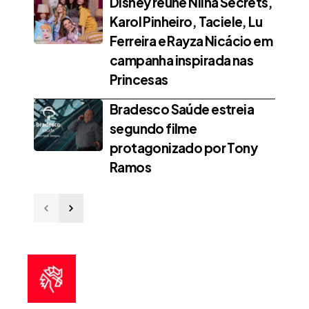
Disney reúne Niina Secrets,
Karol Pinheiro, Taciele, Lu
Ferreira e Rayza Nicácio em
campanha inspirada nas
Princesas
Bradesco Saúde estreia
segundo filme
protagonizado por Tony
Ramos