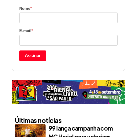
Nome
*
E-mail
*
Assinar
Últimas notícias
99 lança campanha com
MC Hariel para valorizar