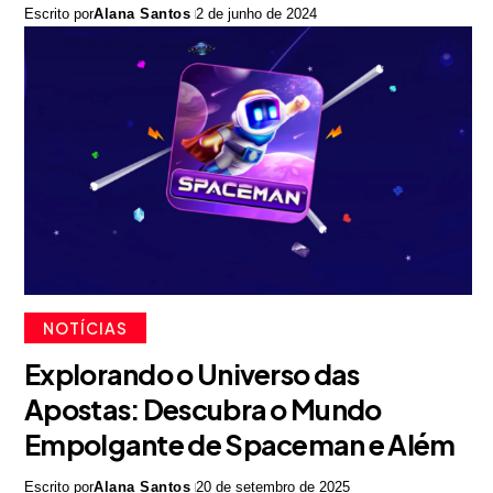
Escrito por
Alana Santos
2 de junho de 2024
NOTÍCIAS
Explorando o Universo das
Apostas: Descubra o Mundo
Empolgante de Spaceman e Além
Escrito por
Alana Santos
20 de setembro de 2025