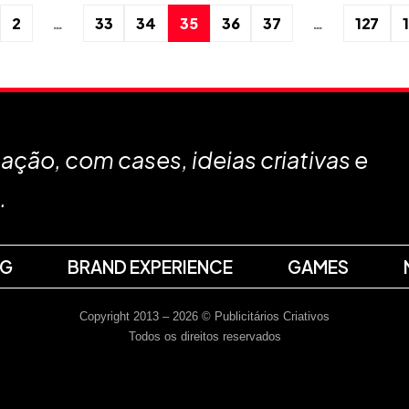
2
…
33
34
35
36
37
…
127
ção, com cases, ideias criativas e
.
NG
BRAND EXPERIENCE
GAMES
Copyright 2013 – 2026 © Publicitários Criativos
Todos os direitos reservados