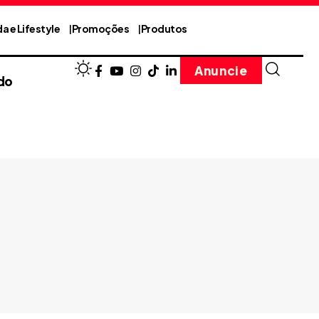
a e Lifestyle
Promoções
Produtos
Anuncie
do