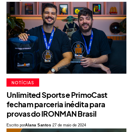
NOTÍCIAS
Unlimited Sports e PrimoCast
fecham parceria inédita para
provas do IRONMAN Brasil
Escrito por
Alana Santos
27 de maio de 2024