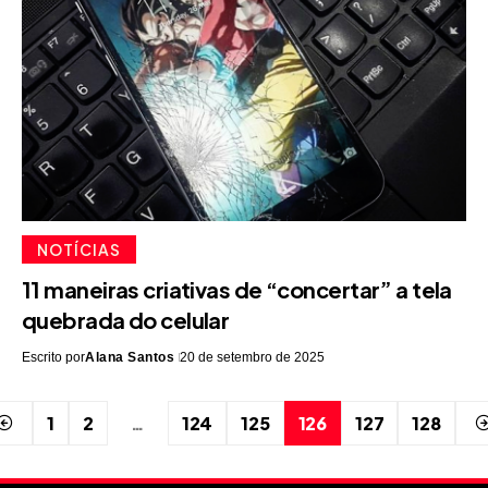
NOTÍCIAS
11 maneiras criativas de “concertar” a tela
quebrada do celular
Escrito por
Alana Santos
20 de setembro de 2025
1
2
…
124
125
126
127
128