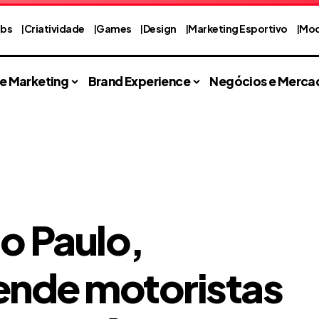
abs
Criatividade
Games
Design
Marketing Esportivo
Mod
 e Marketing
Brand Experience
Negócios e Merca
ão Paulo,
ende motoristas