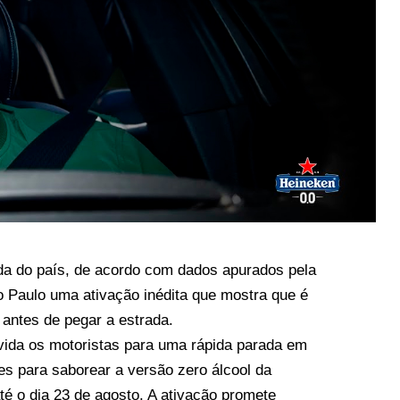
ida do país, de acordo com dados apurados pela
o Paulo uma ativação inédita que mostra que é
 antes de pegar a estrada.
nvida os motoristas para uma rápida parada em
es para saborear a versão zero álcool da
té o dia 23 de agosto. A ativação promete