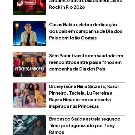
andares e ativa collabs inéditas no
Rock in Rio 2026
Casas Bahia celebra dedicação
dos pais em campanha de Dia dos
Pais com João Gomes
Sem Parar transforma saudade em
reencontros entre pais e filhos em
campanha de Dia dos Pais
Disney reúne Niina Secrets, Karol
Pinheiro, Taciele, Lu Ferreira e
Rayza Nicácio em campanha
inspirada nas Princesas
Bradesco Saúde estreia segundo
filme protagonizado por Tony
Ramos