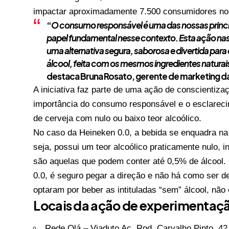
impactar aproximadamente 7.500 consumidores no
“
O consumo responsável é uma das nossas princi
papel fundamental nesse contexto. Esta ação nas 
uma alternativa segura, saborosa e divertida pa
álcool, feita com os mesmos ingredientes naturai
destaca Bruna Rosato, gerente de marketing da 
A iniciativa faz parte de uma ação de conscientiza
importância do consumo responsável e o esclarecim
de cerveja com nulo ou baixo teor alcoólico.
No caso da Heineken 0.0, a bebida se enquadra na 
seja, possui um teor alcoólico praticamente nulo, 
são aquelas que podem conter até 0,5% de álcool. 
0.0, é seguro pegar a direção e não há como ser d
optaram por beber as intituladas “sem” álcool, nã
Locais da ação de experimentaçã
Rede Olá – Viaduto Ac. Rod. Carvalho Pinto, 4