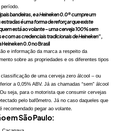
 período.
pais bandeiras, e a Heineken 0.0® cumpre um
estradas é uma forma de reforçar que existe
ra quem está ao volante – uma cerveja 100% sem
s e com as credenciais tradicionais de Heineken
”,
Heineken 0.0 no Brasil
ção e informação da marca a respeito da
ento sobre as propriedades e os diferentes tipos
classificação de uma cerveja zero álcool – ou
inferior a 0,05% ABV. Já as chamadas “sem” álcool
Ou seja, para o motorista que consumir cervejas
etectado pelo bafômetro. Já no caso daqueles que
o é recomendado pegar ao volante.
o em São Paulo:
2, Caçapava