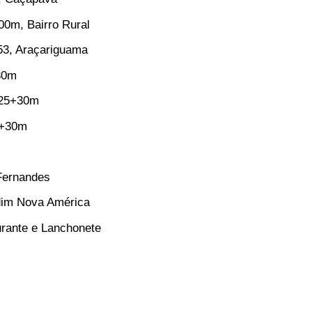
00m, Bairro Rural
 53, Araçariguama
+30m
 125+30m
5+30m
 Fernandes
rdim Nova América
rante e Lanchonete