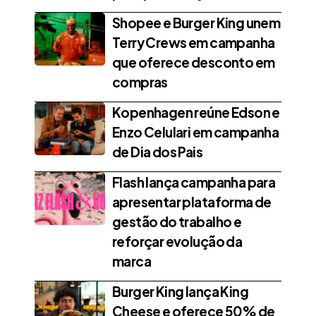
Shopee e Burger King unem
Terry Crews em campanha
que oferece desconto em
compras
Kopenhagen reúne Edson e
Enzo Celulari em campanha
de Dia dos Pais
Flash lança campanha para
apresentar plataforma de
gestão do trabalho e
reforçar evolução da
marca
Burger King lança King
Cheese e oferece 50% de