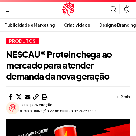
Publicidade e Marketing
Criatividade
Design e Branding
PRODUTOS
NESCAU® Protein chega ao
mercado para atender
demanda da nova geração
2 min
Escrito por
Redação
Última atualização 22 de outubro de 2025 09:01