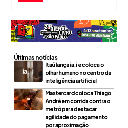
Últimas notícias
Itaú lança ia.i e coloca o
olhar humano no centro da
inteligência artificial
Mastercard coloca Thiago
André em corrida contra o
metrô para destacar
agilidade do pagamento
por aproximação