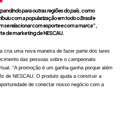
xpandindo para outras regiões do país, como
ribuiu com a popularização em todo o Brasil e
am se relacionar com esporte e com a marca
”,
ente de marketing de NESCAU.
a cria uma nova maneira de fazer parte dos lares
hecimento das pessoas sobre o campeonato
irtual. “A promoção é um ganha-ganha porque além
ês de NESCAU. O produto ajuda a construir a
oportunidade de conectar nosso negócio com a