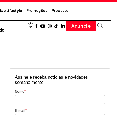
a e Lifestyle
Promoções
Produtos
Anuncie
do
Assine e receba notícias e novidades
semanalmente.
Nome
*
E-mail
*