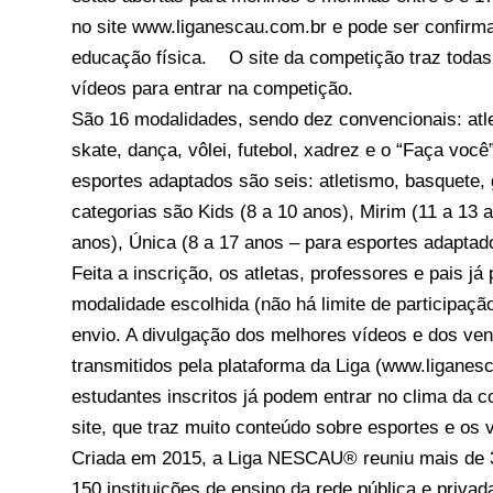
no site
www.liganescau.com.br
e pode ser confirma
educação física. O site da competição traz todas
vídeos para entrar na competição.
São 16 modalidades, sendo dez convencionais: atlet
skate, dança, vôlei, futebol, xadrez e o “Faça você
esportes adaptados são seis: atletismo, basquete, 
categorias são Kids (8 a 10 anos), Mirim (11 a 13 an
anos), Única (8 a 17 anos – para esportes adaptado
Feita a inscrição, os atletas, professores e pais 
modalidade escolhida (não há limite de participaçã
envio. A divulgação dos melhores vídeos e dos ven
transmitidos pela plataforma da Liga (
www.liganes
estudantes inscritos já podem entrar no clima da 
site, que traz muito conteúdo sobre esportes e o
Criada em 2015, a Liga NESCAU® reuniu mais de 3
150 instituições de ensino da rede pública e priva