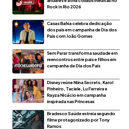
andares e ativa collabs inéditas no
Rock in Rio 2026
Casas Bahia celebra dedicação
dos pais em campanha de Dia dos
Pais com João Gomes
Sem Parar transforma saudade em
reencontros entre pais e filhos em
campanha de Dia dos Pais
Disney reúne Niina Secrets, Karol
Pinheiro, Taciele, Lu Ferreira e
Rayza Nicácio em campanha
inspirada nas Princesas
Bradesco Saúde estreia segundo
filme protagonizado por Tony
Ramos