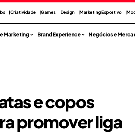
abs
Criatividade
Games
Design
Marketing Esportivo
Mod
 e Marketing
Brand Experience
Negócios e Merca
atas e copos
ra promover liga