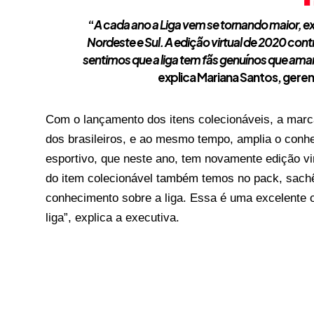
“
A cada ano a Liga vem se tornando maior, e
Nordeste e Sul. A edição virtual de 2020 cont
sentimos que a liga tem fãs genuínos que am
explica Mariana Santos, ger
Com o lançamento dos itens colecionáveis, a marc
dos brasileiros, e ao mesmo tempo, amplia o con
esportivo, que neste ano, tem novamente edição v
do item colecionável também temos no pack, sach
conhecimento sobre a liga. Essa é uma excelente 
liga”, explica a executiva.