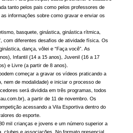
da tanto pelos pais como pelos professores de
 as informações sobre como gravar e enviar os
ismo, basquete, ginástica, ginástica rítmica,
”, com diferentes desafios de atividade física. Os
ginástica, dança, vôlei e “Faça você”. As
os), Infantil (14 a 15 anos), Juvenil (16 a 17
s) e Livre (a partir de 8 anos).
já podem começar a gravar os vídeos praticando a
o, nem de modalidade) e iniciar o processo de
cedores será dividida em três programas, todos
cau.com.br
), a partir de 11 de novembro. Os
competição acessando a Vila Esportiva dentro do
s valores do esporte.
0 mil crianças e jovens e um número superior a
da, clubes e associações. No formato presencial