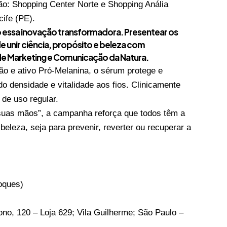
são: Shopping Center Norte e Shopping Anália
ife (PE).
o essa inovação transformadora. Presentear os
unir ciência, propósito e beleza com
 de Marketing e Comunicação da Natura.
ão e ativo Pró-Melanina, o sérum protege e
o densidade e vitalidade aos fios. Clinicamente
de uso regular.
uas mãos”, a campanha reforça que todos têm a
eleza, seja para prevenir, reverter ou recuperar a
oques)
no, 120 – Loja 629; Vila Guilherme; São Paulo –