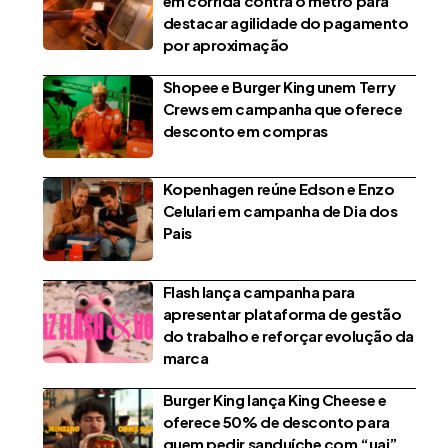
em corrida contra o metrô para
destacar agilidade do pagamento
por aproximação
Shopee e Burger King unem Terry
Crews em campanha que oferece
desconto em compras
Kopenhagen reúne Edson e Enzo
Celulari em campanha de Dia dos
Pais
Flash lança campanha para
apresentar plataforma de gestão
do trabalho e reforçar evolução da
marca
Burger King lança King Cheese e
oferece 50% de desconto para
quem pedir sanduíche com “uai”