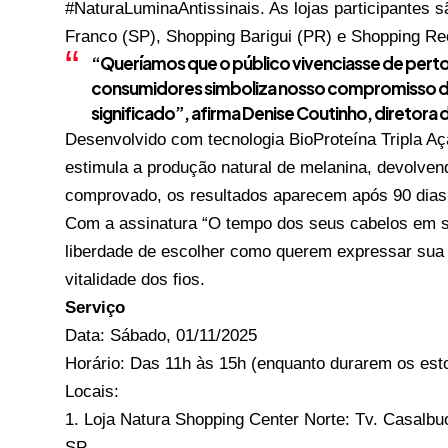
#NaturaLuminaAntissinais. As lojas participantes 
Franco (SP), Shopping Barigui (PR) e Shopping Rec
“Queríamos que o público vivenciasse de pert
consumidores simboliza nosso compromisso de 
significado”, afirma Denise Coutinho, diretora
Desenvolvido com tecnologia BioProteína Tripla Aç
estimula a produção natural de melanina, devolvend
comprovado, os resultados aparecem após 90 dias 
Com a assinatura “O tempo dos seus cabelos em s
liberdade de escolher como querem expressar sua b
vitalidade dos fios.
Serviço
Data: Sábado, 01/11/2025
Horário: Das 11h às 15h (enquanto durarem os est
Locais:
Loja Natura Shopping Center Norte: Tv. Casalbuo
SP