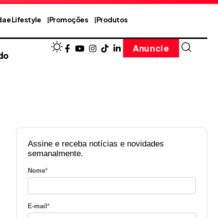
a e Lifestyle
Promoções
Produtos
Anuncie
do
Assine e receba notícias e novidades
semanalmente.
Nome
*
E-mail
*