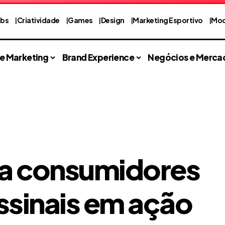
abs
Criatividade
Games
Design
Marketing Esportivo
Mod
 e Marketing
Brand Experience
Negócios e Merca
ia consumidores
ssinais em ação