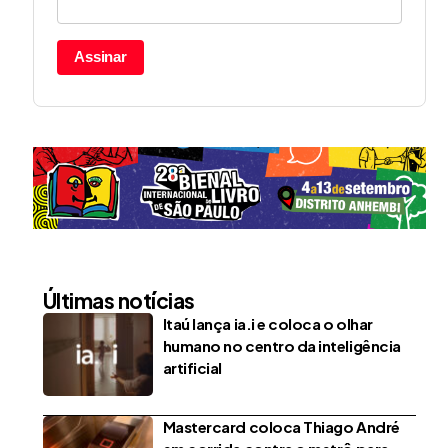
Assinar
Últimas notícias
Itaú lança ia.i e coloca o olhar
humano no centro da inteligência
artificial
Mastercard coloca Thiago André