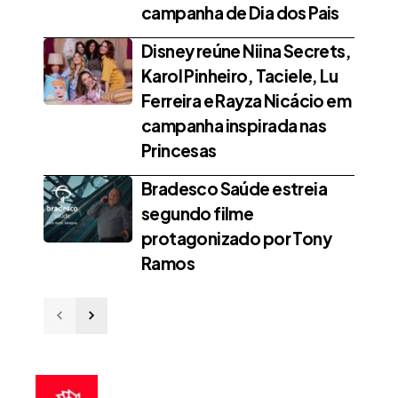
campanha de Dia dos Pais
Disney reúne Niina Secrets,
Karol Pinheiro, Taciele, Lu
Ferreira e Rayza Nicácio em
campanha inspirada nas
Princesas
Bradesco Saúde estreia
segundo filme
protagonizado por Tony
Ramos