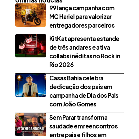
99 lança campanha com
MC Hariel para valorizar
entregadores parceiros
KitKat apresenta estande
de três andares e ativa
collabs inéditas no Rock in
Rio 2026
Casas Bahia celebra
dedicação dos pais em
campanha de Dia dos Pais
com João Gomes
Sem Parar transforma
saudade em reencontros
entre pais e filhos em