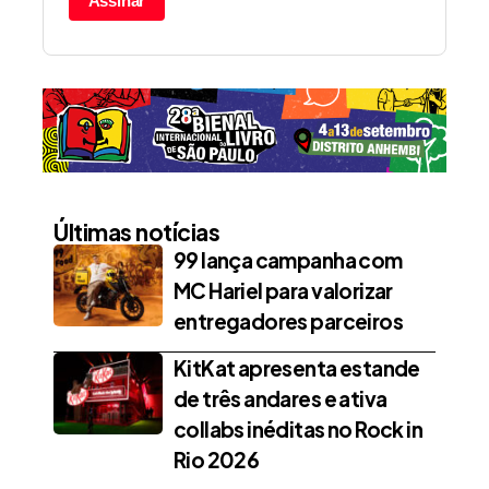
Assinar
Últimas notícias
99 lança campanha com
MC Hariel para valorizar
entregadores parceiros
KitKat apresenta estande
de três andares e ativa
collabs inéditas no Rock in
Rio 2026