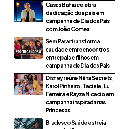
Casas Bahia celebra
dedicação dos pais em
campanha de Dia dos Pais
com João Gomes
Sem Parar transforma
saudade em reencontros
entre pais e filhos em
campanha de Dia dos Pais
Disney reúne Niina Secrets,
Karol Pinheiro, Taciele, Lu
Ferreira e Rayza Nicácio em
campanha inspirada nas
Princesas
Bradesco Saúde estreia