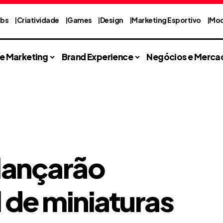
abs
Criatividade
Games
Design
Marketing Esportivo
Mod
 e Marketing
Brand Experience
Negócios e Merca
lançarão
 de miniaturas