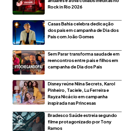
andares e ativa collabs inéditas no
Rock in Rio 2026
Casas Bahia celebra dedicação
dos pais em campanha de Dia dos
Pais com João Gomes
Sem Parar transforma saudade em
reencontros entre pais e filhos em
campanha de Dia dos Pais
Disney reúne Niina Secrets, Karol
Pinheiro, Taciele, Lu Ferreira e
Rayza Nicácio em campanha
inspirada nas Princesas
Bradesco Saúde estreia segundo
filme protagonizado por Tony
Ramos