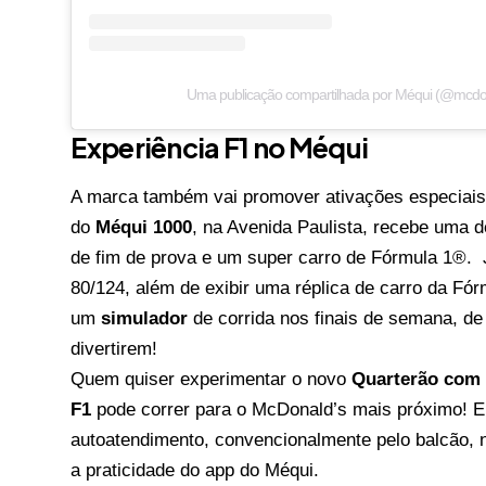
Uma publicação compartilhada por Méqui (@mcdo
Experiência F1 no Méqui
A marca também vai promover ativações especiais
do
Méqui 1000
, na Avenida Paulista, recebe uma 
de fim de prova e um super carro de Fórmula 1®. 
80/124, além de exibir uma réplica de carro da Fó
um
simulador
de corrida nos finais de semana, de 
divertirem!
Quem quiser experimentar o novo
Quarterão com
F1
pode correr para o McDonald’s mais próximo! El
autoatendimento, convencionalmente pelo balcão, n
a praticidade do app do Méqui.