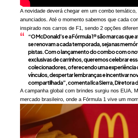
A novidade deverá chegar em um combo temático, 
anunciados. Até o momento sabemos que cada com
inspirado nos carros de F1, sendo 2 opções difer
“O McDonald’s e a Fórmula 1® são marcas que 
se renovam a cada temporada, seja nas memór
pistas. Com o lançamento do combo com o nov
exclusivas de carrinhos, queremos celebrar es
colecionadores, oferecendo uma experiência qu
vínculos, despertar lembranças e incentivar no
compartilhada”, comenta
Ilca Sierra, Diretora
A campanha global com brindes surgiu nos EUA, Mé
mercado brasileiro, onde a Fórmula 1 vive um mom