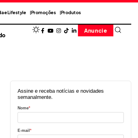
a e Lifestyle
Promoções
Produtos
Anuncie
do
Assine e receba notícias e novidades
semanalmente.
Nome
*
E-mail
*