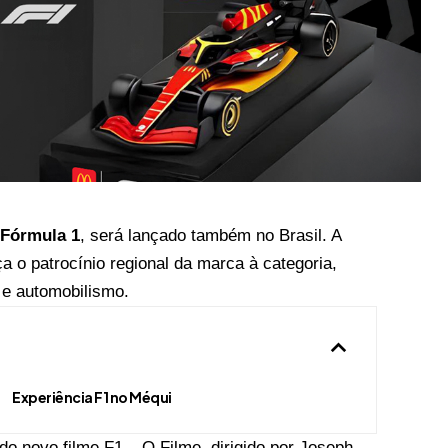
a
Fórmula 1
, será lançado também no Brasil. A
a o patrocínio regional da marca à categoria,
p e automobilismo.
Experiência F1 no Méqui
do novo filme F1 – O Filme, dirigido por Joseph