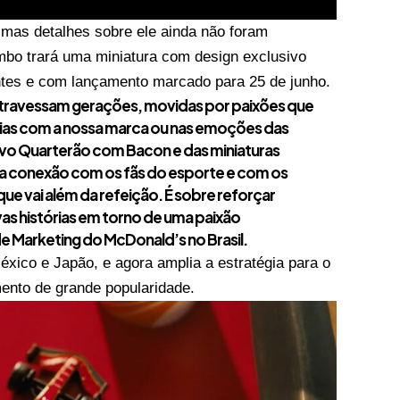
mas detalhes sobre ele ainda não foram
bo trará uma miniatura com design exclusivo
entes e com lançamento marcado para 25 de junho.
atravessam gerações, movidas por paixões que
ias com a nossa marca ou nas emoções das
o Quarterão com Bacon e das miniaturas
sa conexão com os fãs do esporte e com os
e vai além da refeição. É sobre reforçar
vas histórias em torno de uma paixão
 de Marketing do McDonald’s no Brasil.
xico e Japão, e agora amplia a estratégia para o
ento de grande popularidade.