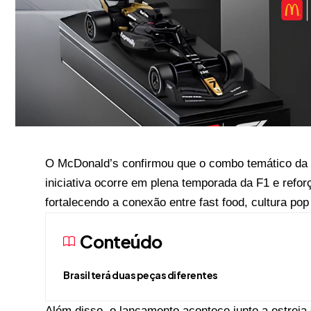
O McDonald’s confirmou que o combo temático d
iniciativa ocorre em plena temporada da F1 e reforç
fortalecendo a conexão entre fast food, cultura po
Conteúdo
Brasil terá duas peças diferentes
Além disso, o lançamento acontece junto a estreia 