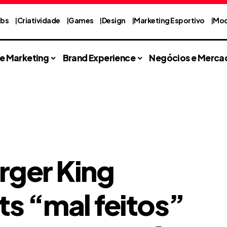
abs
Criatividade
Games
Design
Marketing Esportivo
Mod
 e Marketing
Brand Experience
Negócios e Merca
rger King
s “mal feitos”