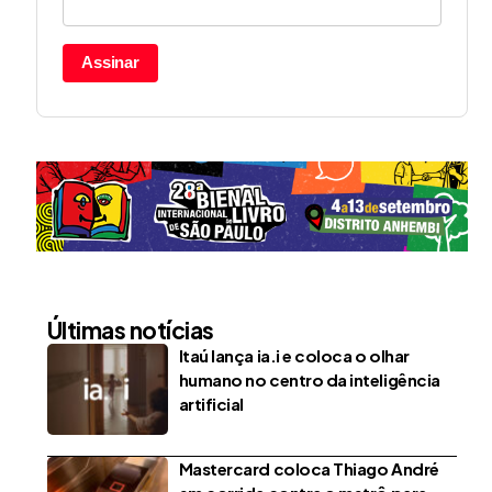
Assinar
Últimas notícias
Itaú lança ia.i e coloca o olhar
humano no centro da inteligência
artificial
Mastercard coloca Thiago André