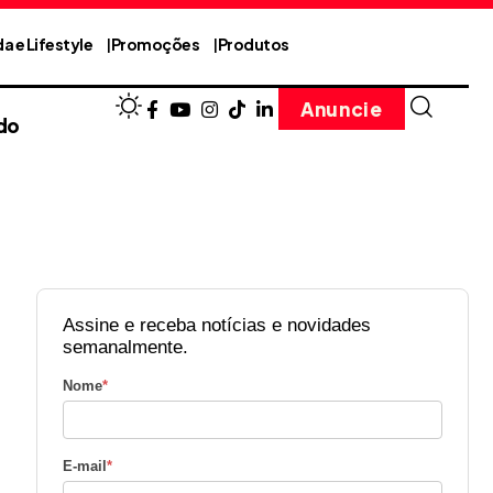
a e Lifestyle
Promoções
Produtos
Anuncie
do
Assine e receba notícias e novidades
semanalmente.
Nome
*
E-mail
*