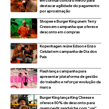
em corrida contra o metrô para
destacar agilidade do pagamento
por aproximação
Shopee e Burger King unem Terry
Crews em campanha que oferece
desconto em compras
Kopenhagen reúne Edson e Enzo
Celulari em campanha de Dia dos
Pais
Flash lança campanha para
apresentar plataforma de gestão
do trabalho e reforçar evolução da
marca
Burger King lança King Cheese e
oferece 50% de desconto para
quem pedir sanduíche com “uai”