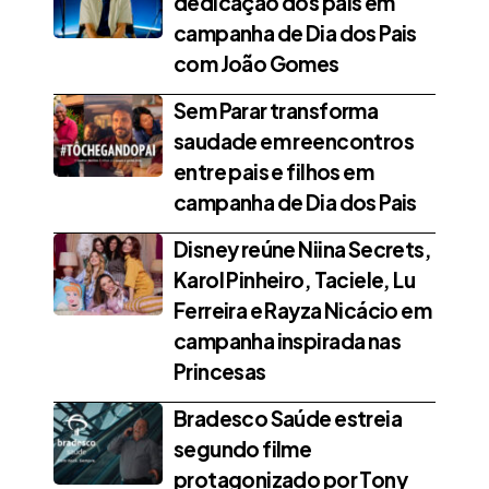
dedicação dos pais em
campanha de Dia dos Pais
com João Gomes
Sem Parar transforma
saudade em reencontros
entre pais e filhos em
campanha de Dia dos Pais
Disney reúne Niina Secrets,
Karol Pinheiro, Taciele, Lu
Ferreira e Rayza Nicácio em
campanha inspirada nas
Princesas
Bradesco Saúde estreia
segundo filme
protagonizado por Tony