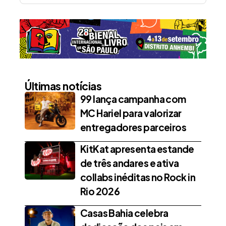
Últimas notícias
99 lança campanha com
MC Hariel para valorizar
entregadores parceiros
KitKat apresenta estande
de três andares e ativa
collabs inéditas no Rock in
Rio 2026
Casas Bahia celebra