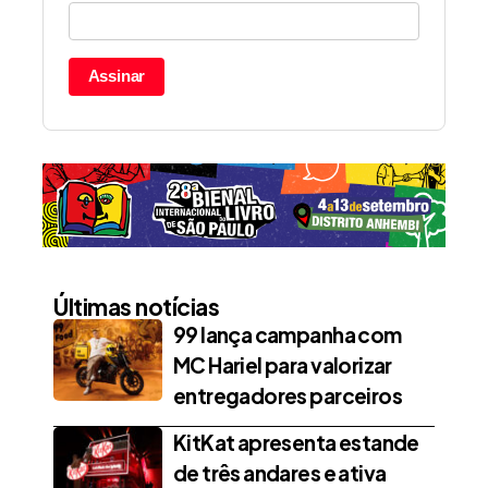
Assinar
Últimas notícias
99 lança campanha com
MC Hariel para valorizar
entregadores parceiros
KitKat apresenta estande
de três andares e ativa