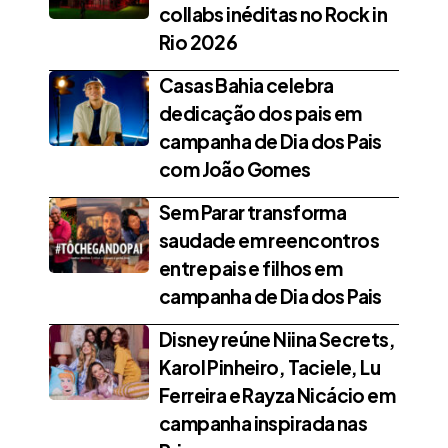
collabs inéditas no Rock in
Rio 2026
Casas Bahia celebra
dedicação dos pais em
campanha de Dia dos Pais
com João Gomes
Sem Parar transforma
saudade em reencontros
entre pais e filhos em
campanha de Dia dos Pais
Disney reúne Niina Secrets,
Karol Pinheiro, Taciele, Lu
Ferreira e Rayza Nicácio em
campanha inspirada nas