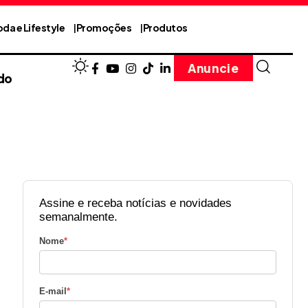
da e Lifestyle
Promoções
Produtos
Anuncie
do
Assine e receba notícias e novidades
semanalmente.
Nome
*
E-mail
*