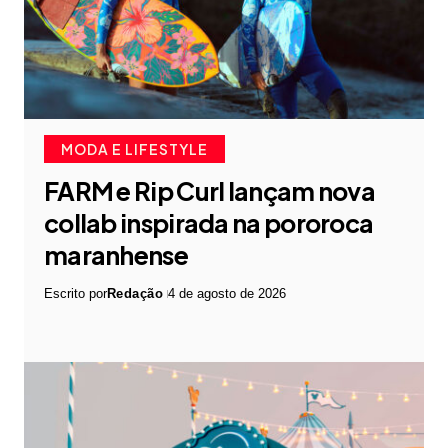
MODA E LIFESTYLE
FARM e Rip Curl lançam nova
collab inspirada na pororoca
maranhense
Escrito por
Redação
4 de agosto de 2026