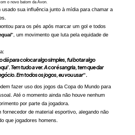
com o novo batom da Avon.
usado sua influência junto à mídia para chamar a
es.
apontou para os pés após marcar um gol e todos
equal
“, um movimento que luta pela equidade de
a:
 dá para colocar algo simples, fui botar algo
qui’. Tem tudo a ver. A cor é sangria, tem que dar
negócio. Em todos os jogos, eu vou usar
“.
podem fazer uso dos jogos da Copa do Mundo para
pessoal. Até o momento ainda não houve nenhum
imento por parte da jogadora.
fornecedor de material esportivo, alegando não
 do que jogadores homens.