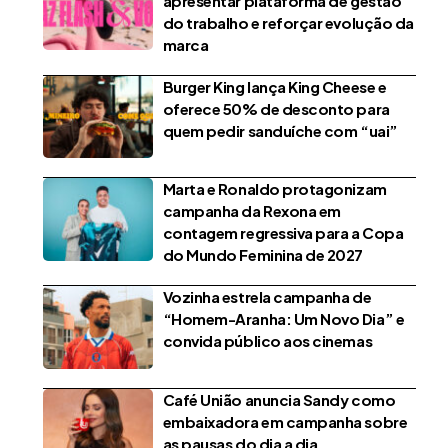
apresentar plataforma de gestão
do trabalho e reforçar evolução da
marca
Burger King lança King Cheese e
oferece 50% de desconto para
quem pedir sanduíche com “uai”
Marta e Ronaldo protagonizam
campanha da Rexona em
contagem regressiva para a Copa
do Mundo Feminina de 2027
Vozinha estrela campanha de
“Homem-Aranha: Um Novo Dia” e
convida público aos cinemas
Café União anuncia Sandy como
embaixadora em campanha sobre
as pausas do dia a dia