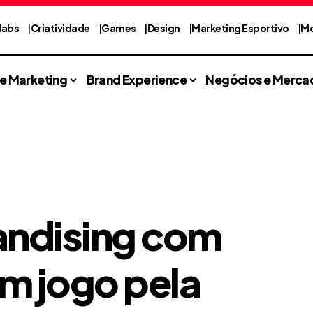
labs
Criatividade
Games
Design
Marketing Esportivo
Mo
 e Marketing
Brand Experience
Negócios e Merca
andising com
m jogo pela