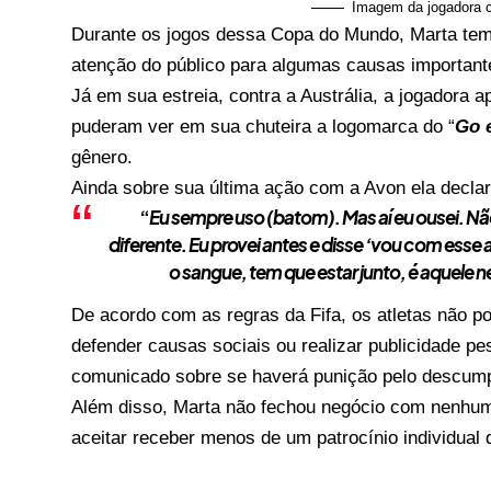
Imagem da jogadora 
Durante os jogos dessa Copa do Mundo, Marta tem 
atenção do público para algumas causas important
Já em sua estreia, contra a Austrália, a jogadora 
puderam ver em sua chuteira a logomarca do “
Go 
gênero.
Ainda sobre sua última ação com a Avon ela declar
“
Eu sempre uso (batom). Mas aí eu ousei. Não
diferente. Eu provei antes e disse ‘vou com esse a
o sangue, tem que estar junto, é aquele 
De acordo com as regras da Fifa, os atletas não 
defender causas sociais ou realizar publicidade 
comunicado sobre se haverá punição pelo descumpr
Além disso, Marta não fechou negócio com nenhum 
aceitar receber menos de um patrocínio individual