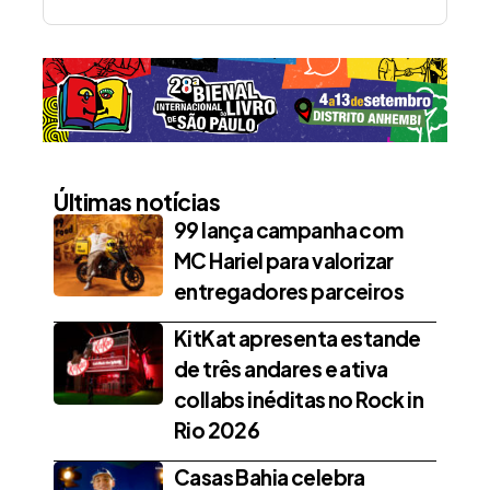
Últimas notícias
99 lança campanha com
MC Hariel para valorizar
entregadores parceiros
KitKat apresenta estande
de três andares e ativa
collabs inéditas no Rock in
Rio 2026
Casas Bahia celebra