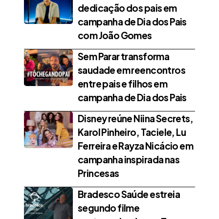
dedicação dos pais em
campanha de Dia dos Pais
com João Gomes
Sem Parar transforma
saudade em reencontros
entre pais e filhos em
campanha de Dia dos Pais
Disney reúne Niina Secrets,
Karol Pinheiro, Taciele, Lu
Ferreira e Rayza Nicácio em
campanha inspirada nas
Princesas
Bradesco Saúde estreia
segundo filme