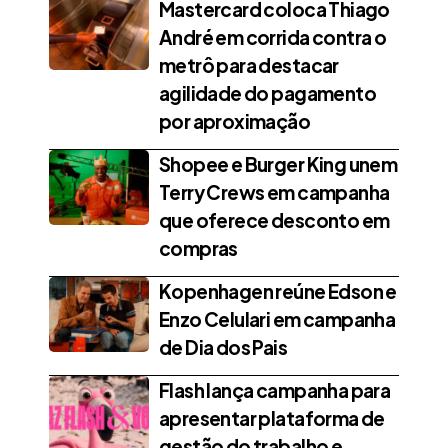
Mastercard coloca Thiago
André em corrida contra o
metrô para destacar
agilidade do pagamento
por aproximação
Shopee e Burger King unem
Terry Crews em campanha
que oferece desconto em
compras
Kopenhagen reúne Edson e
Enzo Celulari em campanha
de Dia dos Pais
Flash lança campanha para
apresentar plataforma de
gestão do trabalho e