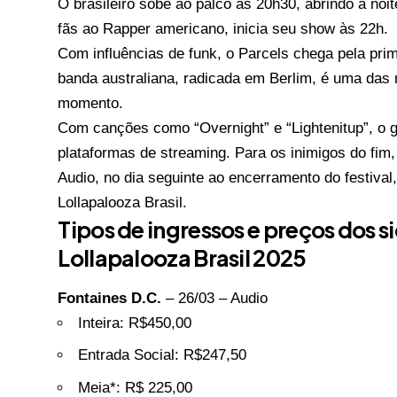
O brasileiro sobe ao palco às 20h30, abrindo a noi
fãs ao Rapper americano, inicia seu show às 22h.
Com influências de funk, o Parcels chega pela prim
banda australiana, radicada em Berlim, é uma das
momento.
Com canções como “Overnight” e “Lightenitup”, o g
plataformas de streaming. Para os inimigos do fim
Audio, no dia seguinte ao encerramento do festiva
Lollapalooza Brasil.
Tipos de ingressos e preços dos s
Lollapalooza Brasil 2025
Fontaines D.C.
– 26/03 – Audio
Inteira: R$450,00
Entrada Social: R$247,50
Meia*: R$ 225,00