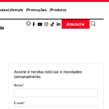
da e Lifestyle
Promoções
Produtos
Anuncie
do
Assine e receba notícias e novidades
semanalmente.
Nome
*
E-mail
*