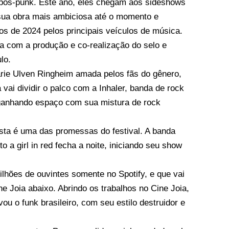
e pós-punk. Este ano, eles chegam aos sideshows
ua obra mais ambiciosa até o momento e
os de 2024 pelos principais veículos de música.
ta com a produção e co-realização do selo e
lo.
Marie Ulven Ringheim amada pelos fãs do gênero,
 vai dividir o palco com a Inhaler, banda de rock
 ganhando espaço com sua mistura de rock
sta é uma das promessas do festival. A banda
 a girl in red fecha a noite, iniciando seu show
hões de ouvintes somente no Spotify, e que vai
e Joia abaixo. Abrindo os trabalhos no Cine Joia,
 o funk brasileiro, com seu estilo destruidor e