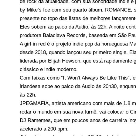
de rock da atualidade, com sua sonoridade indie 
by Mike’s Ice com seu quarto álbum, ROMANCE, s
presente no topo das listas de melhores lançament
Eles sobem ao palco da Audio, às 22h. A noite con
produtora Balaclava Records, baseada em São Pau
A girl in red é o projeto indie pop da norueguesa 
desde 2018, quando lançou seu primeiro single. Ela
liderada por Elijah Hewson, que está rapidamente
clássico e indie moderno.
Com faixas como “It Won’t Always Be Like This”, e
irlandesa sobe ao palco da Audio às 20h30, enquanto
às 22h.
JPEGMAFIA, artista americano com mais de 1.8 mil
rodar o mundo em sua nova turnê, vai colocar o Cin
DJ Ramemes, que em poucos anos de carreira inovou
acelerado a 200 bpm.