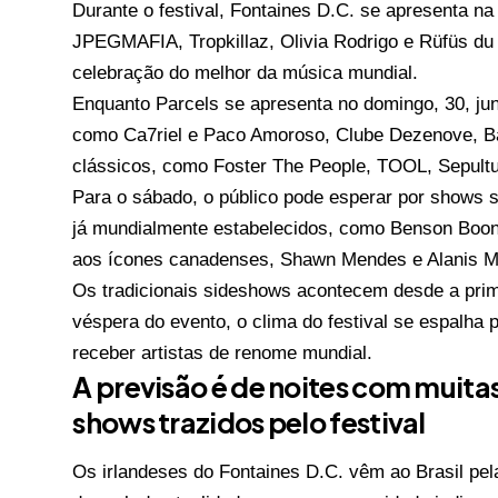
Durante o festival, Fontaines D.C. se apresenta na s
JPEGMAFIA, Tropkillaz, Olivia Rodrigo e Rüfüs d
celebração do melhor da música mundial.
Enquanto Parcels se apresenta no domingo, 30, ju
como Ca7riel e Paco Amoroso, Clube Dezenove, Ba
clássicos, como Foster The People, TOOL, Sepultu
Para o sábado, o público pode esperar por shows
já mundialmente estabelecidos, como Benson Boon
aos ícones canadenses, Shawn Mendes e Alanis M
Os tradicionais sideshows acontecem desde a prim
véspera do evento, o clima do festival se espalha 
receber artistas de renome mundial.
A previsão é de noites com muitas
shows trazidos pelo festival
Os irlandeses do Fontaines D.C. vêm ao Brasil pe