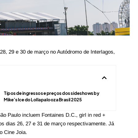
 28, 29 e 30 de março no Autódromo de Interlagos,
Tipos de ingressos e preços dos sideshows by
Mike’s Ice do Lollapalooza Brasil 2025
o Paulo incluem Fontaines D.C., girl in red +
os dias 26, 27 e 31 de março respectivamente. Já
o Cine Joia.