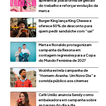
apresentar plataforma de gestão
do trabalho e reforçar evolução da
marca
Burger King lança King Cheese e
oferece 50% de desconto para
quem pedir sanduíche com “uai”
Marta e Ronaldo protagonizam
campanha da Rexona em
contagem regressiva para a Copa
do Mundo Feminina de 2027
Vozinha estrela campanha de
“Homem-Aranha: Um Novo Dia” e
convida público aos cinemas
Café União anuncia Sandy como
embaixadora em campanha sobre
as pausas do dia a dia