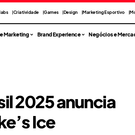
labs
Criatividade
Games
Design
Marketing Esportivo
Mo
 e Marketing
Brand Experience
Negócios e Merca
sil 2025 anuncia
e’s Ice