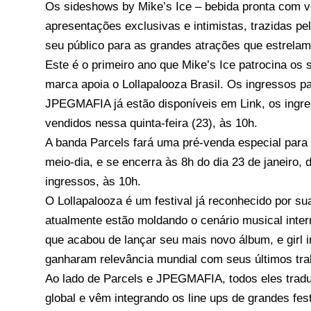
Os sideshows by Mike’s Ice – bebida pronta com v
apresentações exclusivas e intimistas, trazidas p
seu público para as grandes atrações que estrelam
Este é o primeiro ano que Mike’s Ice patrocina os 
marca apoia o Lollapalooza Brasil. Os ingressos par
JPEGMAFIA já estão disponíveis em
Link
, os ing
vendidos nessa quinta-feira (23), às 10h.
A banda Parcels fará uma pré-venda especial para
meio-dia, e se encerra às 8h do dia 23 de janeiro,
ingressos, às 10h.
O Lollapalooza é um festival já reconhecido por sua
atualmente estão moldando o cenário musical inter
que acabou de lançar seu mais novo álbum, e girl 
ganharam relevância mundial com seus últimos tra
Ao lado de Parcels e JPEGMAFIA, todos eles tra
global e vêm integrando os line ups de grandes fe