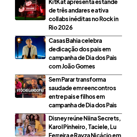
KitKat apresenta estande
de três andares e ativa
collabs inéditas no Rock in
Rio 2026
Casas Bahia celebra
dedicação dos pais em
campanha de Dia dos Pais
com João Gomes
Sem Parar transforma
saudade em reencontros
entre pais e filhos em
campanha de Dia dos Pais
Disney reúne Niina Secrets,
Karol Pinheiro, Taciele, Lu
Ferreira e Rayza Nicácio em