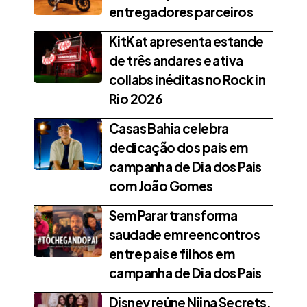
entregadores parceiros
KitKat apresenta estande
de três andares e ativa
collabs inéditas no Rock in
Rio 2026
Casas Bahia celebra
dedicação dos pais em
campanha de Dia dos Pais
com João Gomes
Sem Parar transforma
saudade em reencontros
entre pais e filhos em
campanha de Dia dos Pais
Disney reúne Niina Secrets,