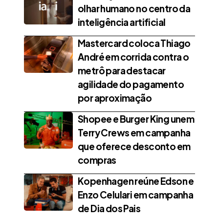
olhar humano no centro da
inteligência artificial
Mastercard coloca Thiago
André em corrida contra o
metrô para destacar
agilidade do pagamento
por aproximação
Shopee e Burger King unem
Terry Crews em campanha
que oferece desconto em
compras
Kopenhagen reúne Edson e
Enzo Celulari em campanha
de Dia dos Pais