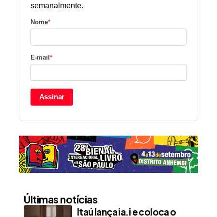
semanalmente.
Nome
*
E-mail
*
Assinar
Últimas notícias
Itaú lança ia.i e coloca o