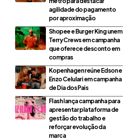
metrô para destacar
agilidade do pagamento
por aproximação
Shopee e Burger King unem
Terry Crews em campanha
que oferece desconto em
compras
Kopenhagen reúne Edson e
Enzo Celulari em campanha
de Dia dos Pais
Flash lança campanha para
apresentar plataforma de
gestão do trabalho e
reforçar evolução da
marca