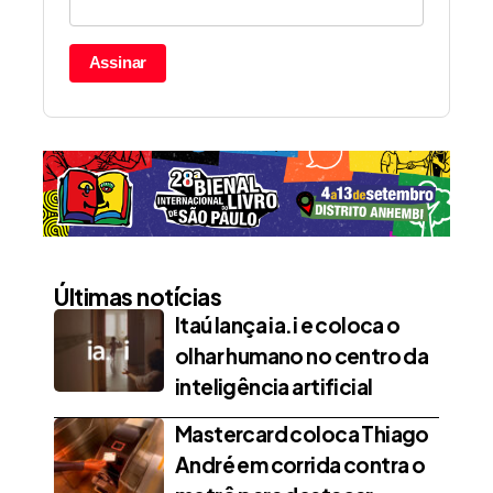
Assinar
Últimas notícias
Itaú lança ia.i e coloca o
olhar humano no centro da
inteligência artificial
Mastercard coloca Thiago
André em corrida contra o