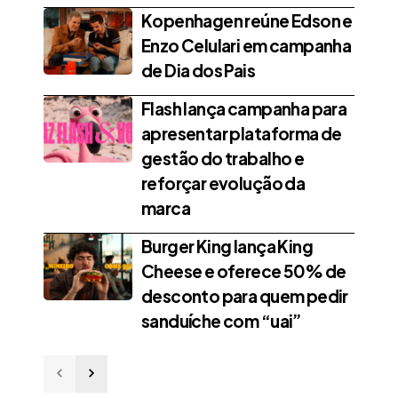
Kopenhagen reúne Edson e
Enzo Celulari em campanha
de Dia dos Pais
Flash lança campanha para
apresentar plataforma de
gestão do trabalho e
reforçar evolução da
marca
Burger King lança King
Cheese e oferece 50% de
desconto para quem pedir
sanduíche com “uai”