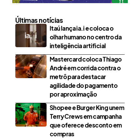
Últimas notícias
Itaú lança ia.i e coloca o
olhar humano no centro da
inteligência artificial
Mastercard coloca Thiago
André em corrida contra o
metrô para destacar
agilidade do pagamento
por aproximação
Shopee e Burger King unem
Terry Crews em campanha
que oferece desconto em
compras