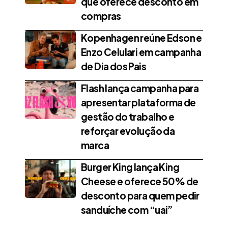
que oferece desconto em
compras
Kopenhagen reúne Edson e
Enzo Celulari em campanha
de Dia dos Pais
Flash lança campanha para
apresentar plataforma de
gestão do trabalho e
reforçar evolução da
marca
Burger King lança King
Cheese e oferece 50% de
desconto para quem pedir
sanduíche com “uai”