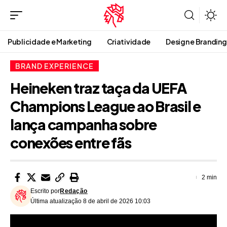
Publicidade e Marketing
Criatividade
Design e Branding
BRAND EXPERIENCE
Heineken traz taça da UEFA
Champions League ao Brasil e
lança campanha sobre
conexões entre fãs
2 min
Escrito por
Redação
Última atualização 8 de abril de 2026 10:03