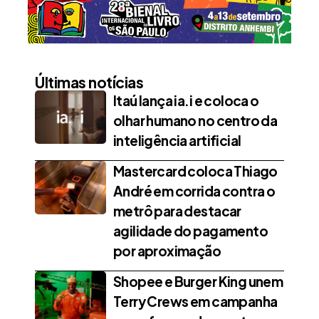
Últimas notícias
Itaú lança ia.i e coloca o
olhar humano no centro da
inteligência artificial
Mastercard coloca Thiago
André em corrida contra o
metrô para destacar
agilidade do pagamento
por aproximação
Shopee e Burger King unem
Terry Crews em campanha