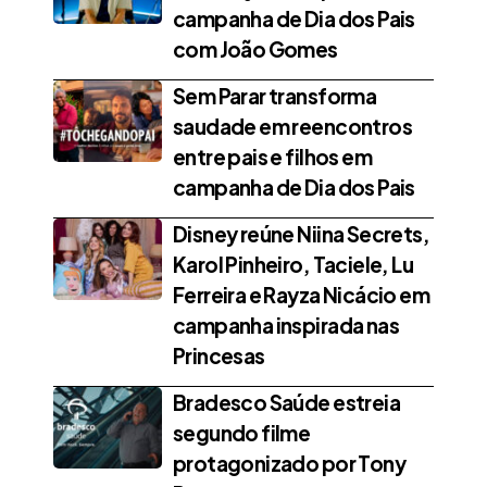
campanha de Dia dos Pais
com João Gomes
Sem Parar transforma
saudade em reencontros
entre pais e filhos em
campanha de Dia dos Pais
Disney reúne Niina Secrets,
Karol Pinheiro, Taciele, Lu
Ferreira e Rayza Nicácio em
campanha inspirada nas
Princesas
Bradesco Saúde estreia
segundo filme
protagonizado por Tony