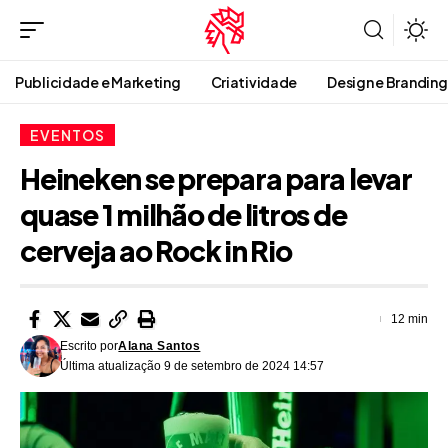
Publicidade e Marketing
Criatividade
Design e Branding
EVENTOS
Heineken se prepara para levar
quase 1 milhão de litros de
cerveja ao Rock in Rio
12 min
Escrito por
Alana Santos
Última atualização 9 de setembro de 2024 14:57