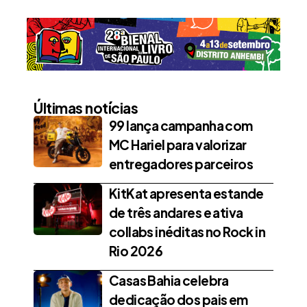
Últimas notícias
99 lança campanha com
MC Hariel para valorizar
entregadores parceiros
KitKat apresenta estande
de três andares e ativa
collabs inéditas no Rock in
Rio 2026
Casas Bahia celebra
dedicação dos pais em