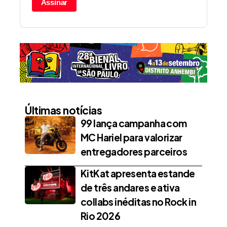
Assinar
Últimas notícias
99 lança campanha com
MC Hariel para valorizar
entregadores parceiros
KitKat apresenta estande
de três andares e ativa
collabs inéditas no Rock in
Rio 2026