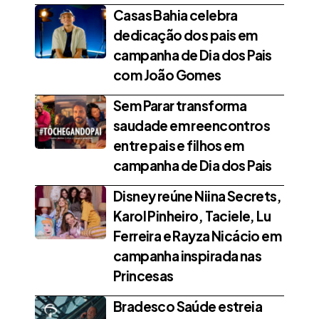
Casas Bahia celebra
dedicação dos pais em
campanha de Dia dos Pais
com João Gomes
Sem Parar transforma
saudade em reencontros
entre pais e filhos em
campanha de Dia dos Pais
Disney reúne Niina Secrets,
Karol Pinheiro, Taciele, Lu
Ferreira e Rayza Nicácio em
campanha inspirada nas
Princesas
Bradesco Saúde estreia