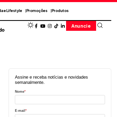
a e Lifestyle
Promoções
Produtos
Anuncie
do
Assine e receba notícias e novidades
semanalmente.
Nome
*
E-mail
*