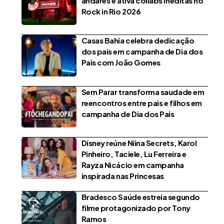
andares e ativa collabs inéditas no
Rock in Rio 2026
Casas Bahia celebra dedicação
dos pais em campanha de Dia dos
Pais com João Gomes
Sem Parar transforma saudade em
reencontros entre pais e filhos em
campanha de Dia dos Pais
Disney reúne Niina Secrets, Karol
Pinheiro, Taciele, Lu Ferreira e
Rayza Nicácio em campanha
inspirada nas Princesas
Bradesco Saúde estreia segundo
filme protagonizado por Tony
Ramos