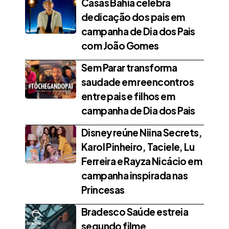
Casas Bahia celebra
dedicação dos pais em
campanha de Dia dos Pais
com João Gomes
Sem Parar transforma
saudade em reencontros
entre pais e filhos em
campanha de Dia dos Pais
Disney reúne Niina Secrets,
Karol Pinheiro, Taciele, Lu
Ferreira e Rayza Nicácio em
campanha inspirada nas
Princesas
Bradesco Saúde estreia
segundo filme