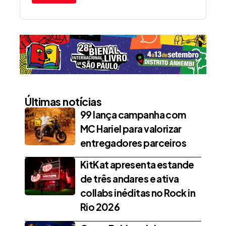
Últimas notícias
99 lança campanha com
MC Hariel para valorizar
entregadores parceiros
KitKat apresenta estande
de três andares e ativa
collabs inéditas no Rock in
Rio 2026