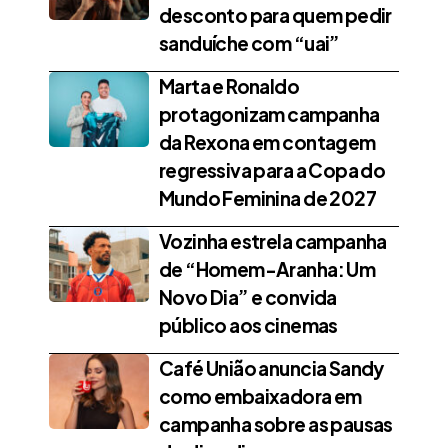
desconto para quem pedir
sanduíche com “uai”
Marta e Ronaldo
protagonizam campanha
da Rexona em contagem
regressiva para a Copa do
Mundo Feminina de 2027
Vozinha estrela campanha
de “Homem-Aranha: Um
Novo Dia” e convida
público aos cinemas
Café União anuncia Sandy
como embaixadora em
campanha sobre as pausas