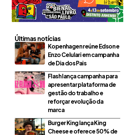
Últimas notícias
Kopenhagen reúne Edson e
Enzo Celulari em campanha
de Dia dos Pais
Flash lança campanha para
apresentar plataforma de
gestão do trabalho e
reforçar evolução da
marca
Burger King lança King
Cheese e oferece 50% de