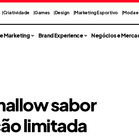
Criatividade
Games
Design
Marketing Esportivo
Moda e 
 e Marketing
Brand Experience
Negócios e Merca
mallow sabor
ão limitada