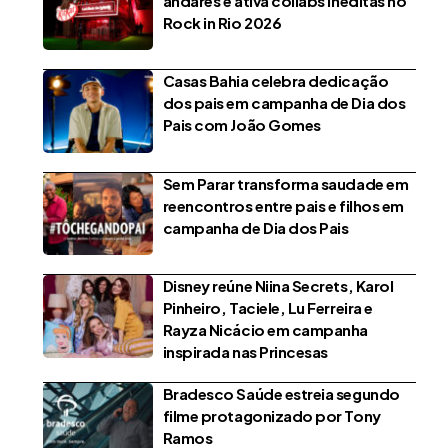
andares e ativa collabs inéditas no
Rock in Rio 2026
Casas Bahia celebra dedicação
dos pais em campanha de Dia dos
Pais com João Gomes
Sem Parar transforma saudade em
reencontros entre pais e filhos em
campanha de Dia dos Pais
Disney reúne Niina Secrets, Karol
Pinheiro, Taciele, Lu Ferreira e
Rayza Nicácio em campanha
inspirada nas Princesas
Bradesco Saúde estreia segundo
filme protagonizado por Tony
Ramos