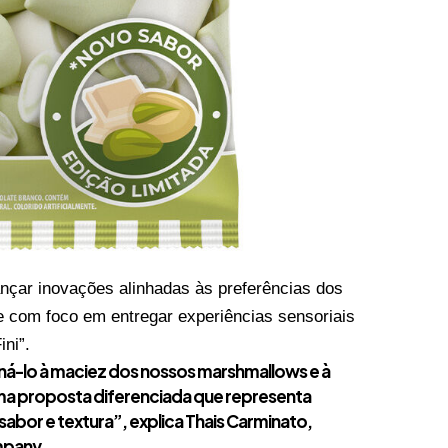
ançar inovações alinhadas às preferências dos
 com foco em entregar experiências sensoriais
ini”.
ná-lo à maciez dos nossos marshmallows e à
a proposta diferenciada que representa
bor e textura”, explica
Thais Carminato
,
mpany.